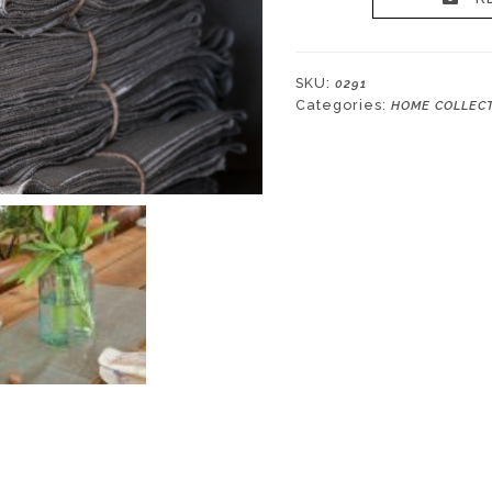
grigia
per
nr.
SKU:
0291
06
Categories:
HOME COLLEC
posti
quantity