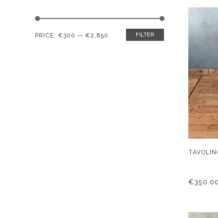
FILTER
Min
Max
PRICE:
€300
—
€2,850
price
price
TAVOLIN
€
350.0