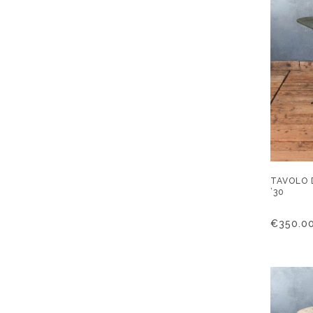
TAVOLO 
’30
€
350.0