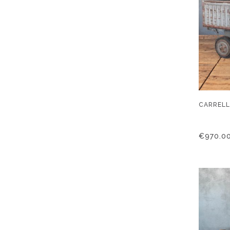
CARRELL
€
970.0