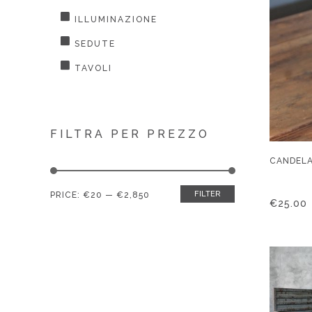
ILLUMINAZIONE
SEDUTE
TAVOLI
FILTRA PER PREZZO
CANDELA
FILTER
Min
Max
PRICE:
€20
—
€2,850
€
25.00
price
price