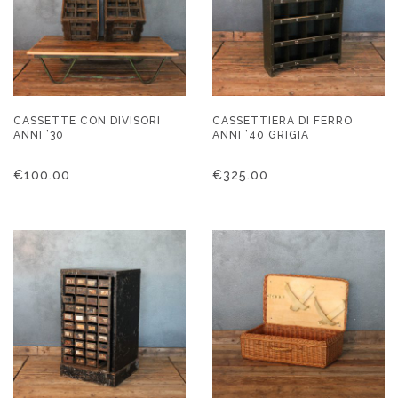
CASSETTE CON DIVISORI
CASSETTIERA DI FERRO
ANNI ’30
ANNI ’40 GRIGIA
€
100.00
€
325.00