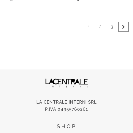
1
2
3
→
LA CENTRALE INTERNI SRL
P.IVA 04955760261
SHOP