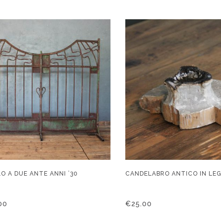
O A DUE ANTE ANNI ’30
CANDELABRO ANTICO IN LE
00
€
25.00