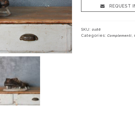
ghiaccio
REQUEST I
anni
'40
quantity
SKU:
0166
Categories:
,
Complementi