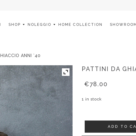
I
SHOP
NOLEGGIO
HOME COLLECTION
SHOWROO
HIACCIO ANNI ’40
PATTINI DA GHI
€
78.00
1 in stock
Pattini
ADD TO C
da