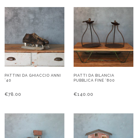
PATTINI DA GHIACCIO ANNI
PIATTI DA BILANCIA
’40
PUBBLICA FINE ‘800
€
78.00
€
140.00