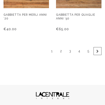
GABBIETTA PER MERLI ANNI
GABBIETTA PER QUAGLIE
’20
ANNI ’50
€
40.00
€
65.00
1
2
3
4
5
→