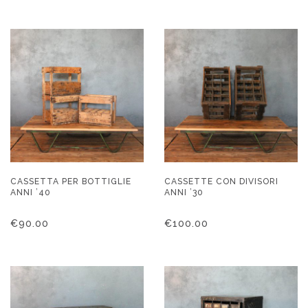
CASSETTA PER BOTTIGLIE
CASSETTE CON DIVISORI
ANNI ’40
ANNI ’30
€
90.00
€
100.00