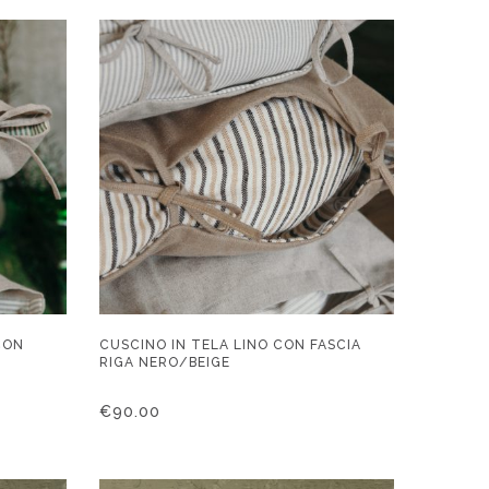
CON
CUSCINO IN TELA LINO CON FASCIA
RIGA NERO/BEIGE
€
90.00