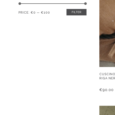
FILTER
Min
Max
PRICE:
€0
—
€100
price
price
CUSCINO
RIGA NE
€
90.00